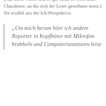
Charaktere, an die sich der Leser gewöhnen muss.)
Sie erzählt aus der Ich-Perspektive.
„Um mich herum höre ich andere
Reporter in Kopfhörer mit Mikrofon
brabbeln und Computertastaturen leise
klicken. Das Brummen der
Leuchtstoffröhren an der Decke war
das lauteste Geräusch im Raum. Es
war still wie in einem dämlichen
Versicherungsbüro und sah auch
genauso aus.“