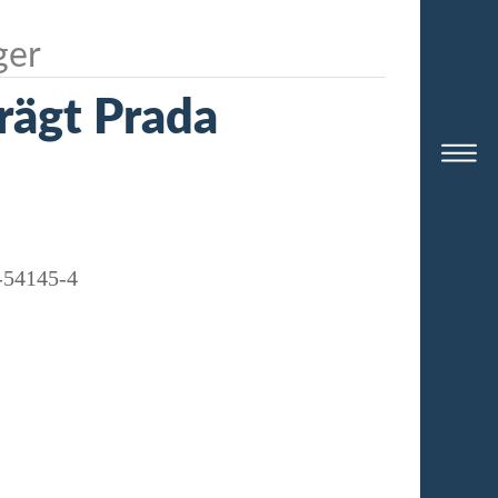
ger
trägt Prada
-54145-4