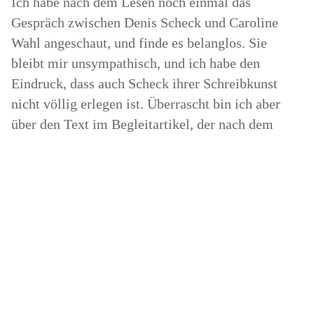
Ich habe nach dem Lesen noch einmal das
Gespräch zwischen Denis Scheck und Caroline
Wahl angeschaut, und finde es belanglos. Sie
bleibt mir unsympathisch, und ich habe den
Eindruck, dass auch Scheck ihrer Schreibkunst
nicht völlig erlegen ist. Überrascht bin ich aber
über den Text im Begleitartikel, der nach dem
Erscheinen des Fortsetzungsbuches „Windstärke
17“ alles andere als wohlwollend formuliert:
„Wenn man möchte, kann man die
beiden Romane von Caroline Wahl
durchaus als entradikalisierten Neo-
Espressionismus (sic!) lesen, bei dem
letztendlich immer alles gut wird. In