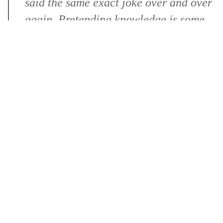
said the same exact joke over and over
again. Pretending knowledge is some
beautiful, fortuitous interweaving quilt
of facts. Pretending that everything
that happens can be strung along as
satisfying, linear narrative.´ (…) `Are
you pretending to be something right
now?´Gary asks. `Excuse me?´ She
grows hot. She is pretending, yes. She
is pretending to talk about pretending
to be a Marxist when really she just
wants to tell him that she thinks she
might be in love with him, that she
hasn´t felt this connected to anybody